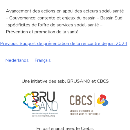
Avancement des actions en appui des acteurs social-santé
– Gouvernance: contexte et enjeux du bassin – Bassin Sud
: spécificités de l’offre de services social-santé –
Prévention et promotion de la santé
Navigation
Previous:
Support de présentation de la rencontre de juin 2024
de
Nederlands
Français
l’article
Une initiative des asbl BRUSANO et CBCS
En partenariat avec le Crebis