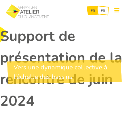
Skip
Support de
to
content
présentation de la
Vers une dynamique collective à
rencontre de juin
l’échelle des bassins
2024