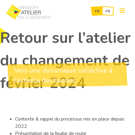
Skip
Retour sur l’atelier
to
content
du changement de
Vers une dynamique collective à
février 2024
l’échelle des bassins
Contexte & rappel du processus mis en place depuis
2022
Présentation de la feuille de route