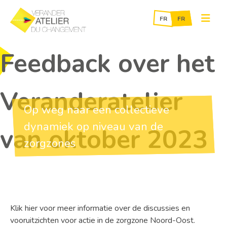
Skip
Feedback over het
to
content
Veranderatelier
Op weg naar een collectieve
dynamiek op niveau van de
van oktober 2023
zorgzones
Klik hier voor meer informatie over de discussies en
vooruitzichten voor actie in de zorgzone Noord-Oost.