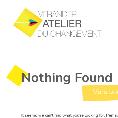
Skip
to
content
Nothing Found
Vers un
It seems we can’t find what you’re looking for. Perha