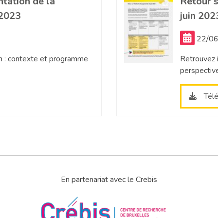
tation de la
Retour s
 2023
juin 202
22/06
n : contexte et programme
Retrouvez i
perspective
Tél
En partenariat avec le Crebis