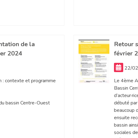
tation de la
Retour s
ier 2024
février 
22/02
n : contexte et programme
Le 4ème At
Bassin Cent
d’acteur·ri
 du bassin Centre-Ouest
débuté par 
beaucoup d
ensuite rec
bassin ainsi
sociales de