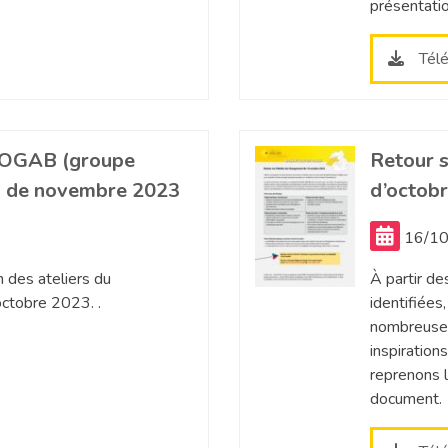
présentatio
Tél
ZOGAB (groupe
Retour s
n) de novembre 2023
d’octob
16/10
 des ateliers du
À partir de
ctobre 2023. .
identifiées
nombreuses
inspiration
reprenons 
document.