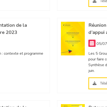
Tél
tation de la
Réunion
bre 2023
d’appui 
05/07
n : contexte et programme
Les 5 Grou
pour faire 
Synthèse d
juin.
Tél